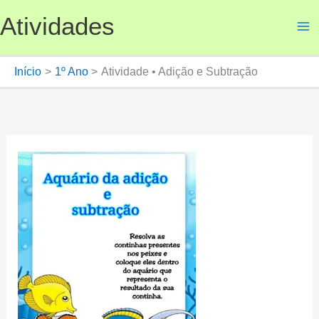
Ir
Atividades
para
o
conteúdo
Início
1º Ano
Atividade • Adição e Subtração