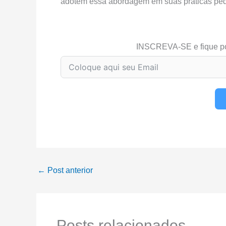
adotem essa abordagem em suas práticas pe
INSCREVA-SE e fique p
←
Post anterior
Posts relacionados