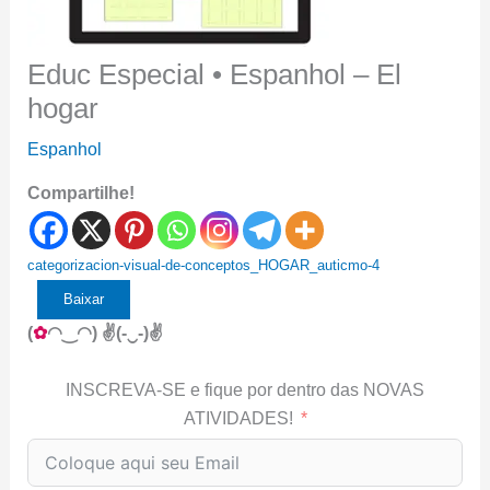
Educ Especial • Espanhol – El
hogar
Espanhol
Compartilhe!
categorizacion-visual-de-conceptos_HOGAR_auticmo-4
Baixar
(
✿
◠‿◠) ✌(-‿-)✌
INSCREVA-SE e fique por dentro das NOVAS
ATIVIDADES!