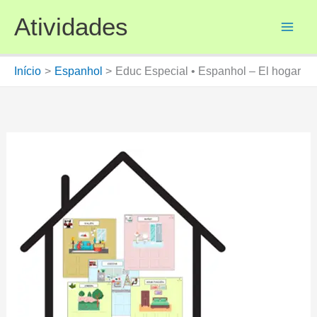
Ir
Atividades
para
o
conteúdo
Início
Espanhol
Educ Especial • Espanhol – El hogar