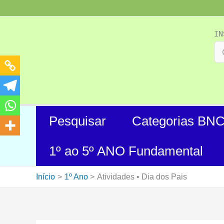
Ir
para
o
IN
conteúdo
Pesquisar
Categorias BN
1º ao 5º ANO Fundamental
Início
1º Ano
Atividades • Dia dos Pais