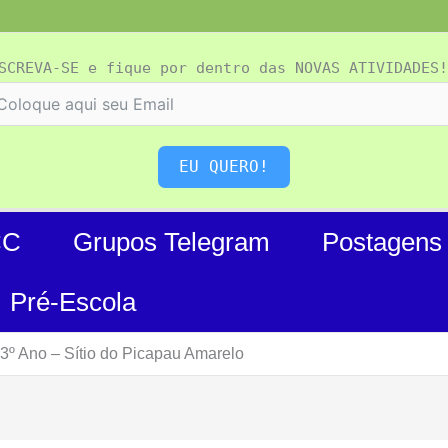
SCREVA-SE e fique por dentro das NOVAS ATIVIDADES!
EU QUERO!
CC
Grupos Telegram
Postagens
Pré-Escola
 3º Ano – Sítio do Picapau Amarelo