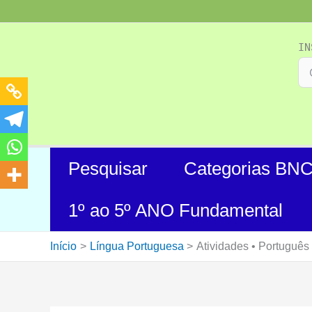
Ir
para
o
IN
conteúdo
Pesquisar
Categorias BN
1º ao 5º ANO Fundamental
Início
Língua Portuguesa
Atividades • Português