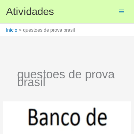
Ir
Atividades
para
o
conteúdo
Início
questoes de prova brasil
questoes de prova
brasil