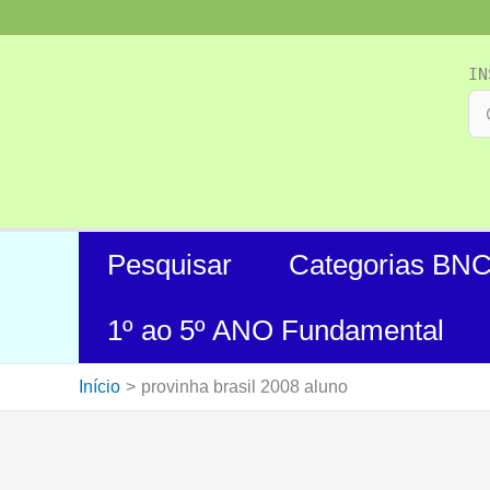
Ir
para
o
IN
conteúdo
Pesquisar
Categorias BN
1º ao 5º ANO Fundamental
Início
provinha brasil 2008 aluno