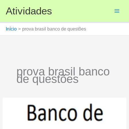
Ir
Atividades
para
o
conteúdo
Início
prova brasil banco de questões
prova brasil banco
de questões