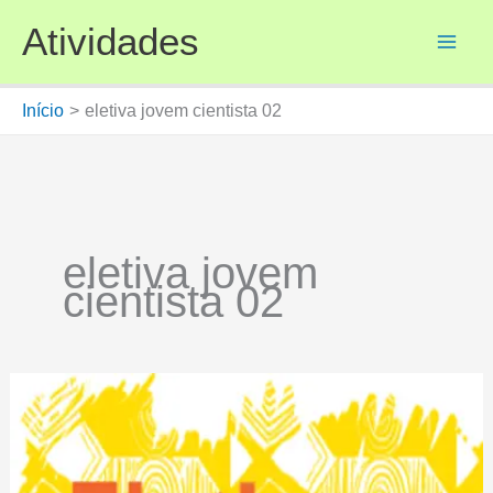
Ir
Atividades
para
o
conteúdo
Início
eletiva jovem cientista 02
eletiva jovem
cientista 02