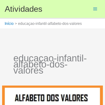
Ir
Atividades
para
o
conteúdo
Início
educaçao-infantil-alfabeto-dos-valores
educaçao-infantil-
alfabeto-dos-
valores