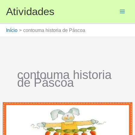
Ir
Atividades
para
o
conteúdo
Início
contouma historia de Páscoa
contouma historia
de Páscoa