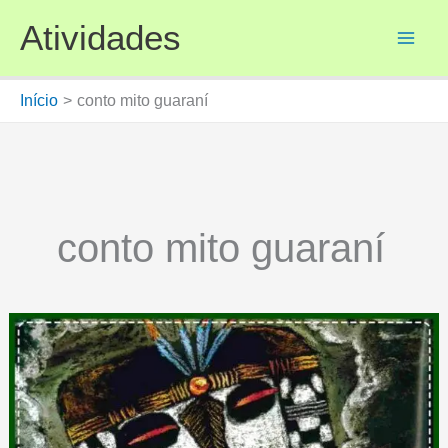
Ir
Atividades
para
o
conteúdo
Início
conto mito guaraní
conto mito guaraní