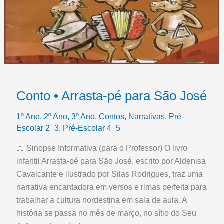
Conto • Arrasta-pé para São José
1º Ano
,
2º Ano
,
3º Ano
,
Contos
,
Narrativas
,
Pré-
Escolar 2_3
,
Pré-Escolar 4_5
📖 Sinopse Informativa (para o Professor) O livro
infantil Arrasta-pé para São José, escrito por Aldenisa
Cavalcante e ilustrado por Silas Rodrigues, traz uma
narrativa encantadora em versos e rimas perfeita para
trabalhar a cultura nordestina em sala de aula. A
história se passa no mês de março, no sítio do Seu