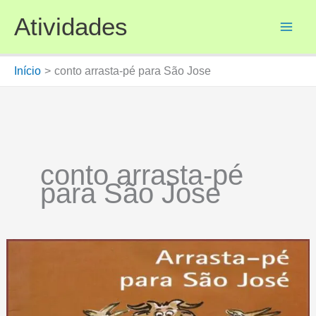
Ir
Atividades
para
o
conteúdo
Início
conto arrasta-pé para São Jose
conto arrasta-pé
para São Jose