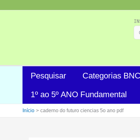
Ir
para
o
IN
conteúdo
Pesquisar
Categorias BN
1º ao 5º ANO Fundamental
Início
caderno do futuro ciencias 5o ano pdf