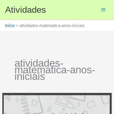
Ir
Atividades
para
o
conteúdo
Início
atividades-matematica-anos-iniciais
atividades-
matematica-anos-
iniciais