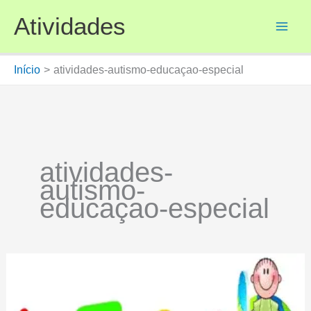
Ir
Atividades
para
o
conteúdo
Início
atividades-autismo-educaçao-especial
atividades-
autismo-
educaçao-especial