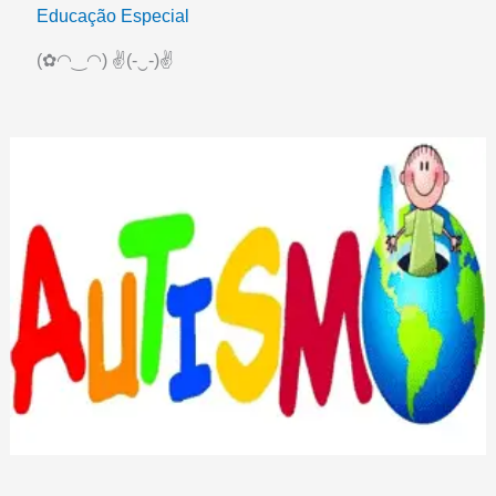
Educação Especial
(✿◠‿◠) ✌(-‿-)✌