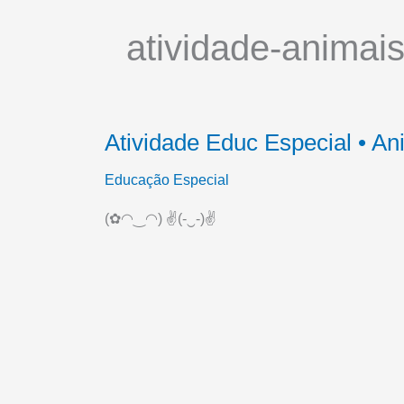
atividade-animai
Atividade Educ Especial • A
Educação Especial
(✿◠‿◠) ✌(-‿-)✌