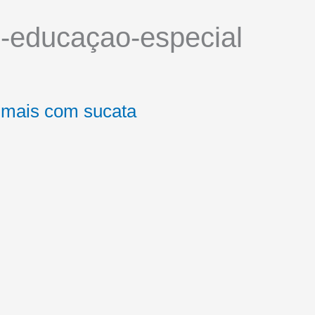
s-educaçao-especial
nimais com sucata