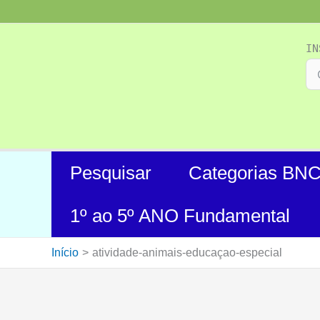
Ir
para
o
IN
conteúdo
Pesquisar
Categorias BN
1º ao 5º ANO Fundamental
Início
atividade-animais-educaçao-especial