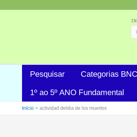
Ir
para
o
IN
conteúdo
Pesquisar
Categorias BN
1º ao 5º ANO Fundamental
Início
actividad deldia de los muertos